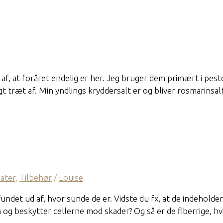
f, at foråret endelig er her. Jeg bruger dem primært i pesto
 træt af. Min yndlings kryddersalt er og bliver rosmarinsalt.
later
,
Tilbehør
/
Louise
undet ud af, hvor sunde de er. Vidste du fx, at de indeholder
 og beskytter cellerne mod skader? Og så er de fiberrige, h