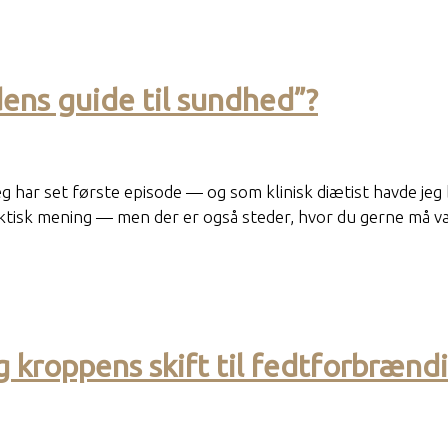
ens guide til sundhed”?
eg har set første episode — og som klinisk diætist havde j
aktisk mening — men der er også steder, hvor du gerne må væ
 kroppens skift til fedtforbrænd