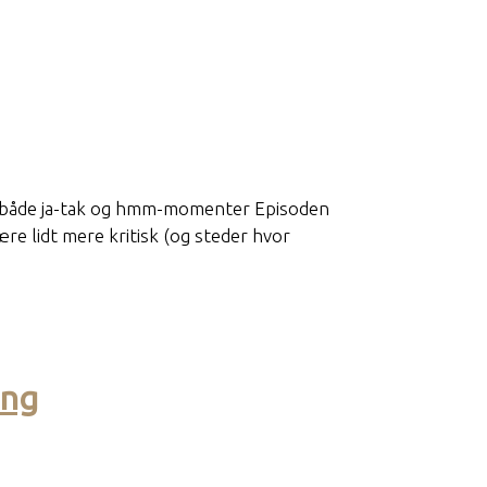
eg både ja-tak og hmm-momenter Episoden
re lidt mere kritisk (og steder hvor
ing