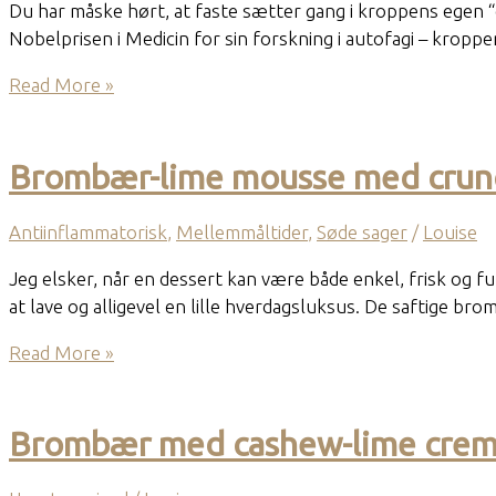
sundhed”?
Du har måske hørt, at faste sætter gang i kroppens egen “c
Nobelprisen i Medicin for sin forskning i autofagi – kroppe
Sandheden
Read More »
om
faste,
autofagi
Brombær-lime mousse med crun
og
kroppens
Antiinflammatorisk
,
Mellemmåltider
,
Søde sager
/
Louise
skift
til
Jeg elsker, når en dessert kan være både enkel, frisk og fu
fedtforbrænding
at lave og alligevel en lille hverdagsluksus. De saftige 
Brombær-
Read More »
lime
mousse
med
Brombær med cashew-lime crem
crunch