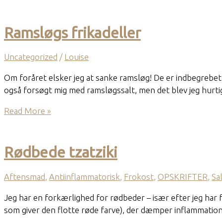
traumer:
3
overlevelsesstrategier
Ramsløgs frikadeller
der
skaber
Uncategorized
/
Louise
indre
uro
Om foråret elsker jeg at sanke ramsløg! De er indbegrebet a
også forsøgt mig med ramsløgssalt, men det blev jeg hurtigt
Ramsløgs
Read More »
frikadeller
Rødbede tzatziki
Aftensmad
,
Antiinflammatorisk
,
Frokost
,
OPSKRIFTER
,
Sa
Jeg har en forkærlighed for rødbeder – især efter jeg har f
som giver den flotte røde farve), der dæmper inflammation