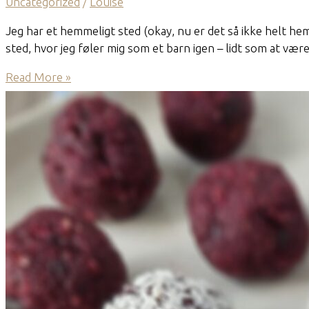
Uncategorized
/
Louise
Jeg har et hemmeligt sted (okay, nu er det så ikke helt 
sted, hvor jeg føler mig som et barn igen – lidt som at vær
Brombær
Read More »
med
cashew-
lime
creme
og
crunch