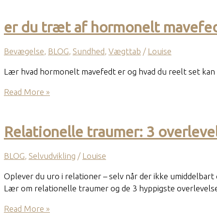
er du træt af hormonelt mavefe
Bevægelse
,
BLOG
,
Sundhed
,
Vægttab
/
Louise
Lær hvad hormonelt mavefedt er og hvad du reelt set kan g
er
Read More »
du
træt
af
Relationelle traumer: 3 overleve
hormonelt
mavefedt?
BLOG
,
Selvudvikling
/
Louise
Oplever du uro i relationer – selv når der ikke umiddelbart 
Lær om relationelle traumer og de 3 hyppigste overlevels
Relationelle
Read More »