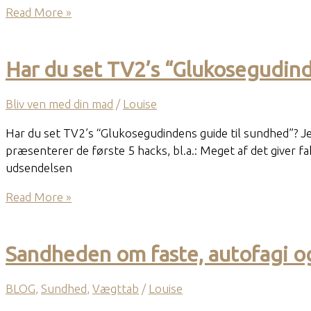
Rødbede
Read More »
tzatziki
Har du set TV2’s “Glukosegudind
Bliv ven med din mad
/
Louise
Har du set TV2’s “Glukosegudindens guide til sundhed”? J
præsenterer de første 5 hacks, bl.a.: Meget af det giver f
udsendelsen
Har
Read More »
du
set
TV2’s
Sandheden om faste, autofagi og
“Glukosegudindens
guide
BLOG
,
Sundhed
,
Vægttab
/
Louise
til