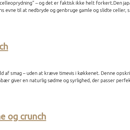
elleoprydning” – og det er faktisk ikke helt forkert.Den ja
ns evne til at nedbryde og genbruge gamle og slidte celler, 
ch
ld af smag – uden at kræve timevis i køkkenet. Denne opskrift
brombær giver en naturlig sødme og syrlighed, der passer p
e og crunch