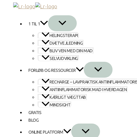
Gå
til
indholdet
1 TIL 1
HELINGSTERAPI
DIÆTVEJLEDNING
BLIV VEN MED DIN MAD
SELVUDVIKLING
FORLØB OG RESSOURCER
RECHARGE – LAVPRAKTISK ANTIINFLAMMATORI
ANTIINFLAMMATORISK MAD I HVERDAGEN
KÆRLIGT VÆGTTAB
MINDSIGHT
GRATIS
BLOG
ONLINE PLATFORM