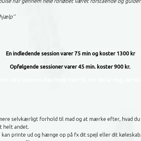
 Louise har gennem hele forløbet været forstående og guide
hjælp’’
En indledende session varer 75 min og koster 1300 kr
Opfølgende sessioner varer 45 min. koster 900 kr.
min, så vi sammen kan finde frem til, om det er mig, der s
mere selvkærligt forhold til mad og at mærke efter, hvad du
 helt andet.
an printe ud og hænge op på fx dit spejl eller dit køleskab