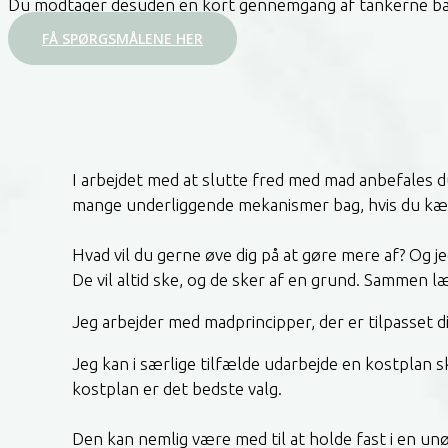
Du modtager desuden en kort gennemgang af tankerne b
FÅ SPØRGSMÅLENE HER
I arbejdet med at slutte fred med mad anbefales du
mange underliggende mekanismer bag, hvis du kæ
Hvad vil du gerne øve dig på at gøre mere af? Og je
De vil altid ske, og de sker af en grund. Sammen læ
Jeg arbejder med madprincipper, der er tilpasset di
Jeg kan i særlige tilfælde udarbejde en kostplan s
kostplan er det bedste valg.
Den kan nemlig være med til at holde fast i en unø