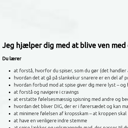
Jeg hjælper dig med at blive ven med 
Du lærer
at forstå, hvorfor du spiser, som du gør (det handler
hvordan det at gå på slankekur snarere er en del af
hvordan forbud mod at spise giver dig mere lyst – og 
at forstå og navigere i cravings
at erstatte følelsesmæssig spisning med andre og bed
hvordan det bliver DIG, der er i førersædet og kan m
at minimere følelsen af kropsskam – at kroppen skal f
at have en venligere indre stemme
at spise lækker og velsmagende mad, der passer til di