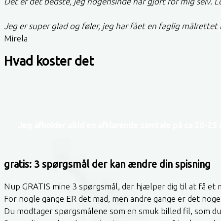
Det er det bedste, jeg nogensinde har gjort for mig selv.
Jeg er super glad og føler, jeg har fået en faglig målrettet 
Mirela
Hvad koster det
Jeg afholder altid en afklarende samtale på ca 20-25 
gratis: 3 spørgsmål der kan ændre din spisning
Nup GRATIS mine 3 spørgsmål, der hjælper dig til at få et 
For nogle gange ER det mad, men andre gange er det noget
Du modtager spørgsmålene som en smuk billed fil, som du k