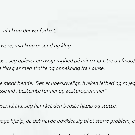
 min krop der var forkert.
l være, min krop er sund og klog.
seriøst. Jeg oplever en nysgerrighed på mine mønstre og (ma
tiltag af med støtte og opbakning fra Louise.
de mødt hende. Det er ubeskriveligt, hvilken lethed og ro je
passe ind i bestemte former og kostprogrammer”
 livsændring. Jeg har fået den bedste hjælp og støtte.
søge hjælp, da det havde udviklet sig til et større problem, e