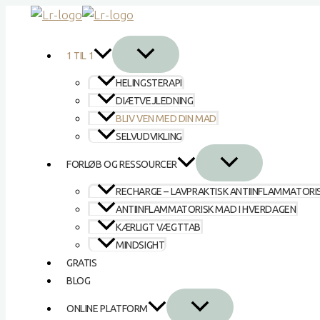
Gå
til
indholdet
1 TIL 1
HELINGSTERAPI
DIÆTVEJLEDNING
BLIV VEN MED DIN MAD
SELVUDVIKLING
FORLØB OG RESSOURCER
RECHARGE – LAVPRAKTISK ANTIINFLAMMATORI
ANTIINFLAMMATORISK MAD I HVERDAGEN
KÆRLIGT VÆGTTAB
MINDSIGHT
GRATIS
BLOG
ONLINE PLATFORM