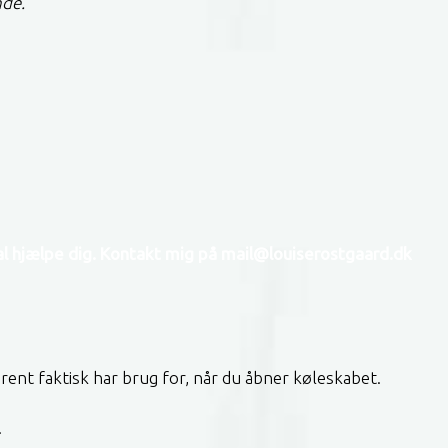
nde.
kal hjælpe dig. Kontakt mig på mail@louiserostgaard.dk
 rent faktisk har brug for, når du åbner køleskabet.
.