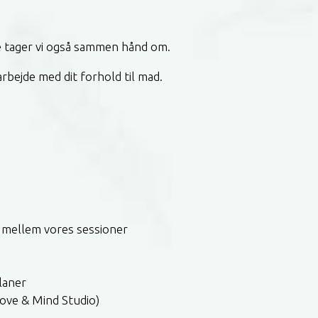
te tager vi også sammen hånd om.
rbejde med dit forhold til mad.
n mellem vores sessioner
laner
Move & Mind Studio)