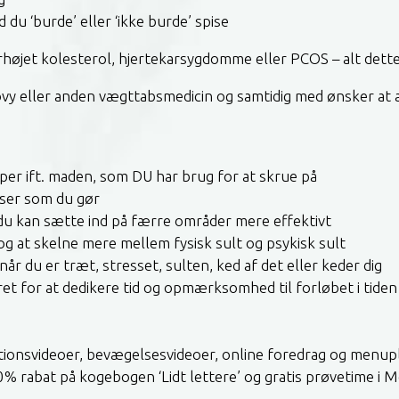
d du ‘burde’ eller ‘ikke burde’ spise
orhøjet kolesterol, hjertekarsygdomme eller PCOS – alt det
govy eller anden vægttabsmedicin og samtidig med ønsker at a
per ift. maden, som DU har brug for at skrue på
piser som du gør
du kan sætte ind på færre områder mere effektivt
og at skelne mere mellem fysisk sult og psykisk sult
 når du er træt, stresset, sulten, ked af det eller keder dig
t for at dedikere tid og opmærksomhed til forløbet i tide
rationsvideoer, bevægelsesvideoer, online foredrag og menup
0% rabat på kogebogen ‘Lidt lettere’ og gratis prøvetime i 