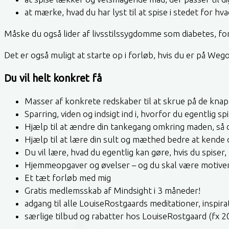
at mærke, hvad du har lyst til at spise i stedet for hva
Måske du også lider af livsstilssygdomme som diabetes, f
Det er også muligt at starte op i forløb, hvis du er på We
Du vil helt konkret få
Masser af konkrete redskaber til at skrue på de knap
Sparring, viden og indsigt ind i, hvorfor du egentlig s
Hjælp til at ændre din tankegang omkring maden, så 
Hjælp til at lære din sult og mæthed bedre at kende 
Du vil lære, hvad du egentlig kan gøre, hvis du spiser,
Hjemmeopgaver og øvelser – og du skal være motivere
Et tæt forløb med mig
Gratis medlemsskab af Mindsight i 3 måneder!
adgang til alle LouiseRostgaards meditationer, inspi
særlige tilbud og rabatter hos LouiseRostgaard (fx 2