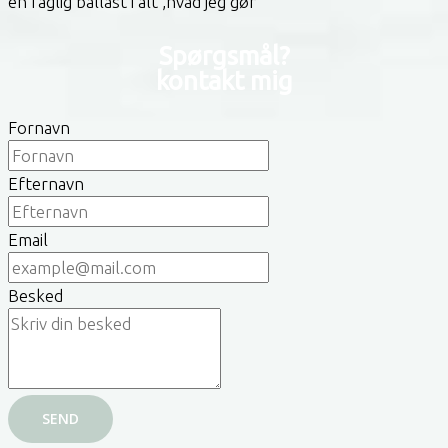
en faglig ballast i alt ,hvad jeg gør
Spørgsmål?
kontakt mig
Fornavn
Efternavn
Email
Besked
SEND