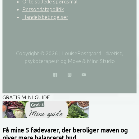
Ofte stillede spørgsmål
Persondatapolitik
Handelsbetingelser
Copyright © 2026 | LouiseRostgaard - diætist,
psykoterapeut og Move & Mind Studio
GRATIS MINI GUIDE
Få mine 5 fødevarer, der beroliger maven og
giver mere balanceret hud