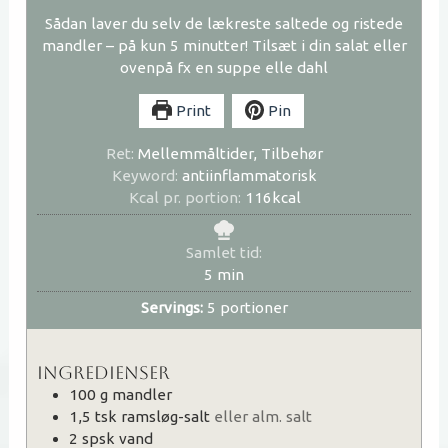
Sådan laver du selv de lækreste saltede og ristede
mandler – på kun 5 minutter! Tilsæt i din salat eller
ovenpå fx en suppe elle dahl
Print
Pin
Ret:
Mellemmåltider, Tilbehør
Keyword:
antiinflammatorisk
Kcal pr. portion:
116
kcal
Samlet tid:
minutter
5
min
Servings:
5
portioner
INGREDIENSER
100
g
mandler
1,5
tsk
ramsløg-salt
eller alm. salt
2
spsk
vand