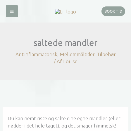
Gå
til
BOOK TID
indholdet
saltede mandler
Antiinflammatorisk
,
Mellemmåltider
,
Tilbehør
/ Af
Louise
Du kan nemt riste og salte dine egne mandler (eller
nødder i det hele taget), og det smager himmelsk!