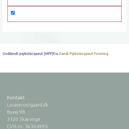
Godkendt psykoterapeut (MPF)fra
Dansk Psykoterapeut Forening
Kontakt
Louiserostgaard.dk
Byvej 9B
3320 Skævinge
CVR-nr. 36304995