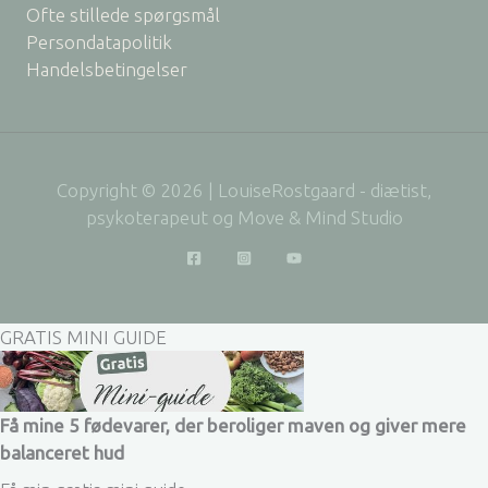
Ofte stillede spørgsmål
Persondatapolitik
Handelsbetingelser
Copyright © 2026 | LouiseRostgaard - diætist,
psykoterapeut og Move & Mind Studio
GRATIS MINI GUIDE
Få mine 5 fødevarer, der beroliger maven og giver mere
balanceret hud