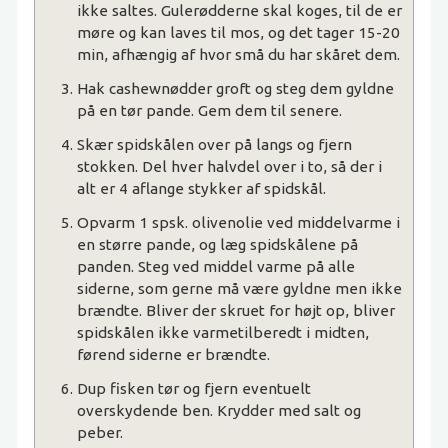
ikke saltes. Gulerødderne skal koges, til de er
møre og kan laves til mos, og det tager 15-20
min, afhængig af hvor små du har skåret dem.
Hak cashewnødder groft og steg dem gyldne
på en tør pande. Gem dem til senere.
Skær spidskålen over på langs og fjern
stokken. Del hver halvdel over i to, så der i
alt er 4 aflange stykker af spidskål.
Opvarm 1 spsk. olivenolie ved middelvarme i
en større pande, og læg spidskålene på
panden. Steg ved middel varme på alle
siderne, som gerne må være gyldne men ikke
brændte. Bliver der skruet for højt op, bliver
spidskålen ikke varmetilberedt i midten,
førend siderne er brændte.
Dup fisken tør og fjern eventuelt
overskydende ben. Krydder med salt og
peber.