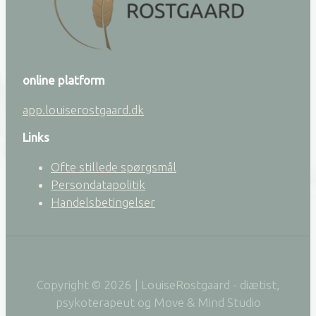
online platform
app.louiserostgaard.dk
Links
Ofte stillede spørgsmål
Persondatapolitik
Handelsbetingelser
Copyright © 2026 | LouiseRostgaard - diætist,
psykoterapeut og Move & Mind Studio