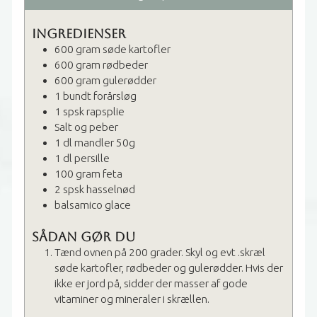
Ingredienser
600
gram
søde kartofler
600
gram
rødbeder
600
gram
gulerødder
1
bundt
forårsløg
1
spsk
rapsplie
Salt og peber
1
dl
mandler
50g
1
dl
persille
100
gram
feta
2
spsk
hasselnød
balsamico glace
Sådan gør du
Tænd ovnen på 200 grader. Skyl og evt .skræl
søde kartofler, rødbeder og gulerødder. Hvis der
ikke er jord på, sidder der masser af gode
vitaminer og mineraler i skrællen.