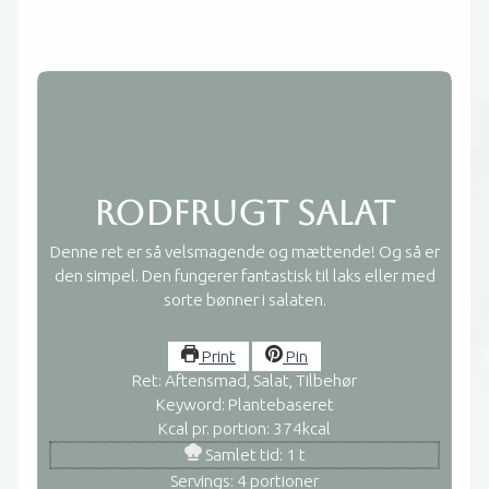
Rodfrugt salat
Denne ret er så velsmagende og mættende! Og så er
den simpel. Den fungerer fantastisk til laks eller med
sorte bønner i salaten.
Print
Pin
Ret:
Aftensmad, Salat, Tilbehør
Keyword:
Plantebaseret
Kcal pr. portion:
374
kcal
time
Samlet tid:
1
t
Servings:
4
portioner