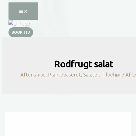
Gå
til
indholdet
BOOK TID
Rodfrugt salat
Aftensmad
,
Plantebaseret
,
Salater
,
Tilbehør
/ Af
L