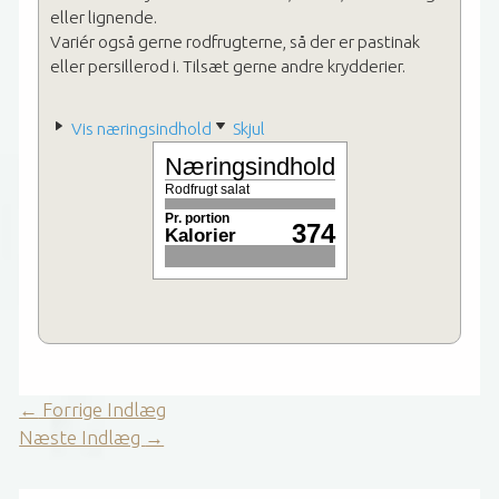
eller lignende.
Variér også gerne rodfrugterne, så der er pastinak
eller persillerod i. Tilsæt gerne andre krydderier.
Vis næringsindhold
Skjul
Næringsindhold
Rodfrugt salat
Pr. portion
374
Kalorier
←
Forrige Indlæg
Næste Indlæg
→