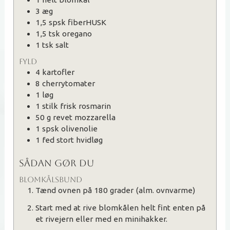
3
æg
1,5
spsk
fiberHUSK
1,5
tsk
oregano
1
tsk
salt
FYLD
4
kartofler
8
cherrytomater
1
løg
1
stilk
frisk rosmarin
50
g
revet mozzarella
1
spsk
olivenolie
1
fed
stort hvidløg
SÅDAN GØR DU
BLOMKÅLSBUND
Tænd ovnen på 180 grader (alm. ovnvarme)
Start med at rive blomkålen helt fint enten på
et rivejern eller med en minihakker.