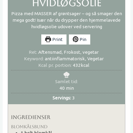
hvidløgsolie
Pizza med MASSER af grøntsager – og så smager den
mega godt! Især når du drypper den hjemmelavede
hvidløgsolie udover ved servering
Print
Pin
Ret:
Aftensmad, Frokost, vegetar
Keyword:
antiinflammatorisk, Vegetar
Kcal pr. portion:
432
kcal
Samlet tid:
minutter
40
min
Servings:
3
INGREDIENSER
BLOMKÅLSBUND
1
helt
blomkål