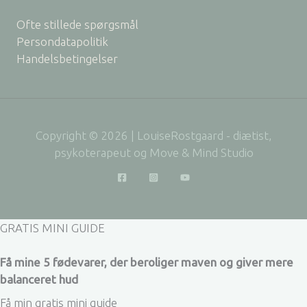
Ofte stillede spørgsmål
Persondatapolitik
Handelsbetingelser
Copyright © 2026 | LouiseRostgaard - diætist,
psykoterapeut og Move & Mind Studio
GRATIS MINI GUIDE
Få mine 5 fødevarer, der beroliger maven og giver mere
balanceret hud
Få min gratis mini guide