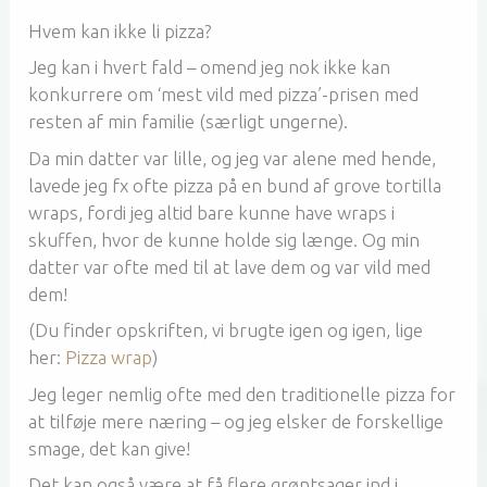
Hvem kan ikke li pizza?
Jeg kan i hvert fald – omend jeg nok ikke kan
konkurrere om ‘mest vild med pizza’-prisen med
resten af min familie (særligt ungerne).
Da min datter var lille, og jeg var alene med hende,
lavede jeg fx ofte pizza på en bund af grove tortilla
wraps, fordi jeg altid bare kunne have wraps i
skuffen, hvor de kunne holde sig længe. Og min
datter var ofte med til at lave dem og var vild med
dem!
(Du finder opskriften, vi brugte igen og igen, lige
her:
Pizza wrap
)
Jeg leger nemlig ofte med den traditionelle pizza for
at tilføje mere næring – og jeg elsker de forskellige
smage, det kan give!
Det kan også være at få flere grøntsager ind i