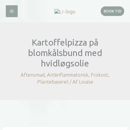
Gå
til
BOOK TID
indholdet
Kartoffelpizza på
blomkålsbund med
hvidløgsolie
Aftensmad
,
Antiinflammatorisk
,
Frokost
,
Plantebaseret
/ Af
Louise