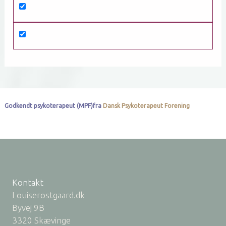
Godkendt psykoterapeut (MPF)fra
Dansk Psykoterapeut Forening
Kontakt
Louiserostgaard.dk
Byvej 9B
3320 Skævinge