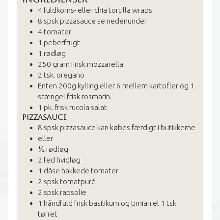
4
fuldkorns- eller chia tortilla wraps
8
spsk
pizzasauce
se nedenunder
4
tomater
1
peberfrugt
1
rødløg
250
gram
Frisk mozzarella
2
tsk.
oregano
Enten 200g kylling eller 6 mellem kartofler og 1
stængel frisk rosmarin.
1
pk. frisk rucola salat
Pizzasauce
8
spsk
pizzasauce
kan købes færdigt i butikkerne
eller
½
rødløg
2
fed
hvidløg
1
dåse
hakkede tomater
2
spsk
tomatpuré
2
spsk
rapsolie
1
håndfuld
frisk basilikum og timian
el 1 tsk.
tørret