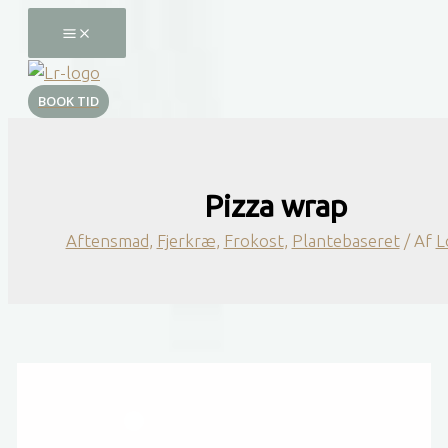
Gå
til
indholdet
BOOK TID
Pizza wrap
Aftensmad
,
Fjerkræ
,
Frokost
,
Plantebaseret
/ Af
L