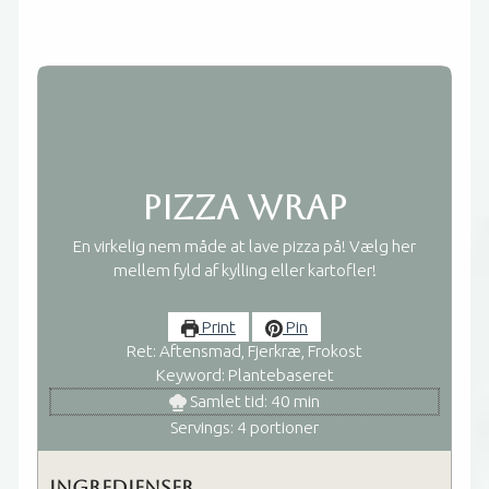
Pizza wrap
En virkelig nem måde at lave pizza på! Vælg her
mellem fyld af kylling eller kartofler!
Print
Pin
Ret:
Aftensmad, Fjerkræ, Frokost
Keyword:
Plantebaseret
minutter
Samlet tid:
40
min
Servings:
4
portioner
Ingredienser