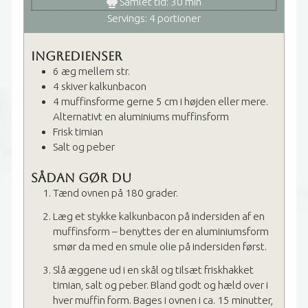
minutter
Samlet tid:
30
min
Servings:
4
portioner
Ingredienser
6
æg
mellem str.
4
skiver
kalkunbacon
4
muffinsforme
gerne 5 cm i højden eller mere.
Alternativt en aluminiums muffinsform
Frisk timian
Salt og peber
Sådan gør du
Tænd ovnen på 180 grader.
Læg et stykke kalkunbacon på indersiden af en
muffinsform – benyttes der en aluminiumsform
smør da med en smule olie på indersiden først.
Slå æggene ud i en skål og tilsæt friskhakket
timian, salt og peber. Bland godt og hæld over i
hver muffin form. Bages i ovnen i ca. 15 minutter,