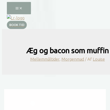
Gå
til
indholdet
BOOK TID
Æg og bacon som muffin
Mellemmåltider
,
Morgenmad
/ Af
Louise