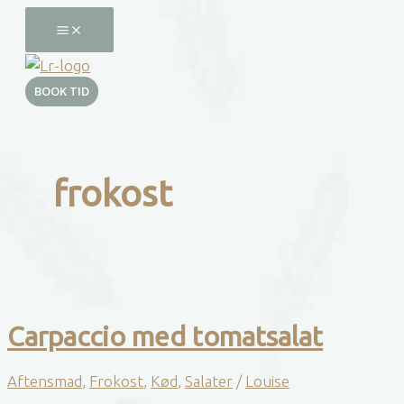
Gå
til
indholdet
BOOK TID
frokost
Carpaccio med tomatsalat
Aftensmad
,
Frokost
,
Kød
,
Salater
/
Louise