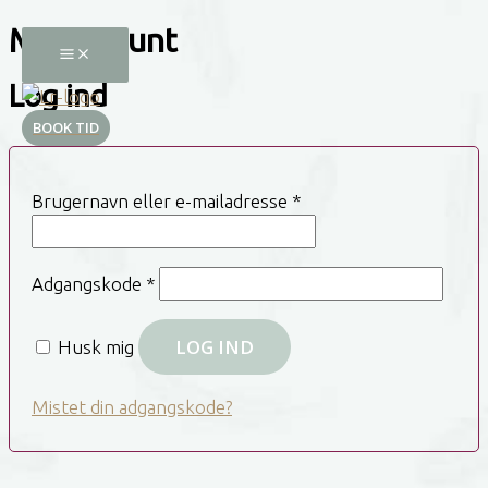
My account
Gå
til
Log ind
indholdet
BOOK TID
Påkrævet
Brugernavn eller e-mailadresse
*
Påkrævet
Adgangskode
*
LOG IND
Husk mig
Mistet din adgangskode?