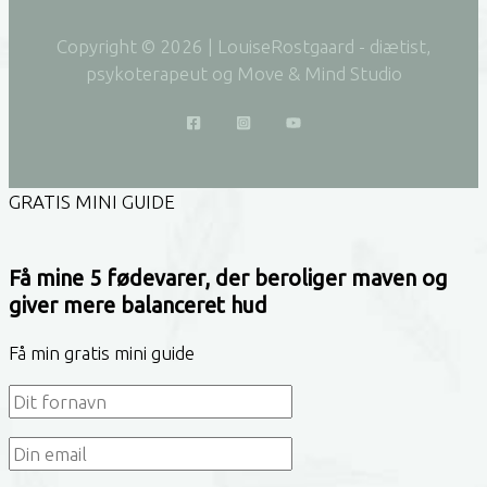
Copyright © 2026 | LouiseRostgaard - diætist,
psykoterapeut og Move & Mind Studio
GRATIS MINI GUIDE
Få mine 5 fødevarer, der beroliger maven og
giver mere balanceret hud
Få min gratis mini guide