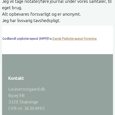
Jeg vil tage notater/føre journal under vores samtaler, til
eget brug.
Alt opbevares forsvarligt og er anonymt.
Jeg har livsvarig tavshedspligt.
Godkendt psykoterapeut (MPF)fra
Dansk Psykoterapeut Forening
Kontakt
Louiserostgaard.dk
Byvej 9B
3320 Skævinge
CVR-nr. 36304995