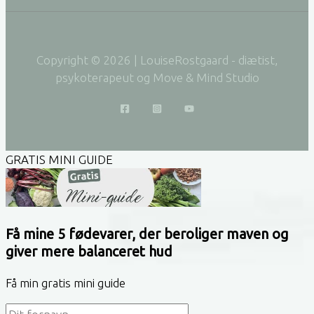
Copyright © 2026 | LouiseRostgaard - diætist,
psykoterapeut og Move & Mind Studio
GRATIS MINI GUIDE
Få mine 5 fødevarer, der beroliger maven og
giver mere balanceret hud
Få min gratis mini guide