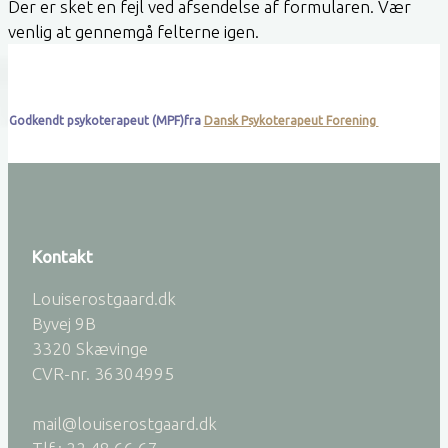
Der er sket en fejl ved afsendelse af formularen. Vær
venlig at gennemgå felterne igen.
Godkendt psykoterapeut (MPF)fra
Dansk Psykoterapeut Forening
Kontakt
Louiserostgaard.dk
Byvej 9B
3320 Skævinge
CVR-nr. 36304995
mail@louiserostgaard.dk